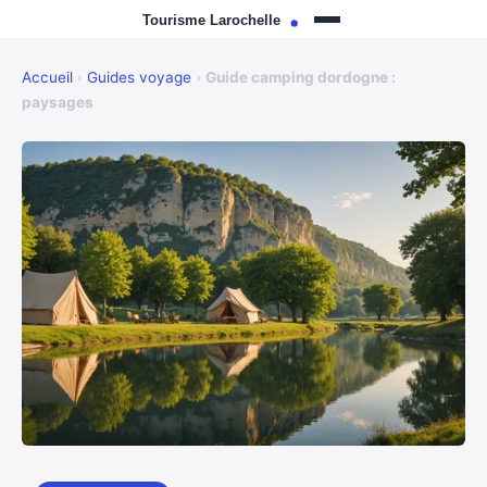
Accueil
›
Guides voyage
›
Guide camping dordogne :
paysages