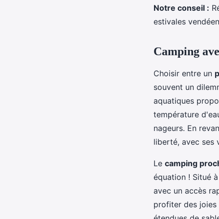
Notre conseil :
Ré
estivales vendéen
Camping avec 
Choisir entre un
p
souvent un dilemm
aquatiques propo
température d'eau
nageurs. En revan
liberté, avec ses
Le
camping proch
équation ! Situé 
avec un accès rap
profiter des joies
étendues de sabl