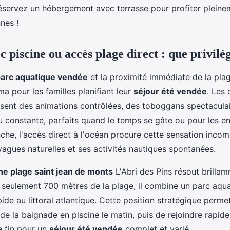
servez un hébergement avec terrasse pour profiter pleine
nes !
piscine ou accès plage direct : que privilég
arc aquatique vendée
et la proximité immédiate de la pla
a pour les familles planifiant leur
séjour été vendée
. Les
sent des animations contrôlées, des toboggans spectaculai
 constante, parfaits quand le temps se gâte ou pour les e
che, l'accès direct à l'océan procure cette sensation inco
 vagues naturelles et ses activités nautiques spontanées.
e plage saint jean de monts
L'Abri des Pins résout brilla
à seulement 700 mètres de la plage, il combine un parc aq
ide au littoral atlantique. Cette position stratégique perme
 de la baignade en piscine le matin, puis de rejoindre rapid
e fin pour un
séjour été vendée
complet et varié.