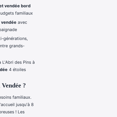
et vendée bord
budgets familiaux
e vendée
avec
 baignade
ti-générations,
entre grands-
L'Abri des Pins à
ndée
4 étoiles
n Vendée ?
soins familiaux.
accueil jusqu'à 8
breuses ! Les