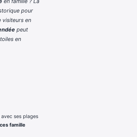
e
en famille ? La
storique pour
 visiteurs en
vendée
peut
toiles en
s avec ses plages
ces famille