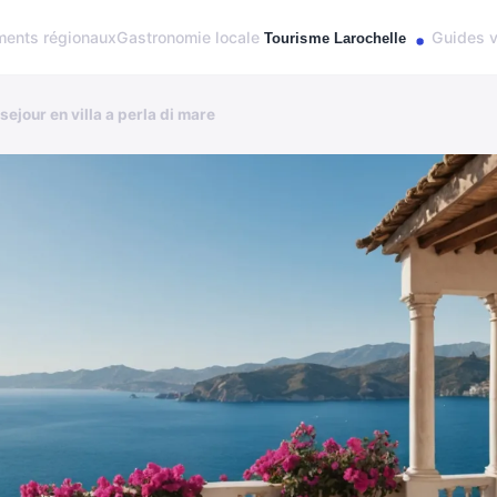
ents régionaux
Gastronomie locale
Guides 
sejour en villa a perla di mare