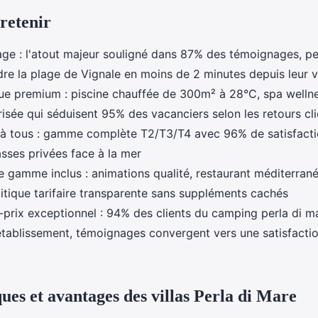
 retenir
age : l'atout majeur souligné dans 87% des témoignages, p
dre la plage de Vignale en moins de 2 minutes depuis leur vi
ue premium : piscine chauffée de 300m² à 28°C, spa wellne
isée qui séduisent 95% des vacanciers selon les retours cli
s à tous : gamme complète T2/T3/T4 avec 96% de satisfact
sses privées face à la mer
e gamme inclus : animations qualité, restaurant méditerran
litique tarifaire transparente sans suppléments cachés
-prix exceptionnel : 94% des clients du camping perla di m
tablissement, témoignages convergent vers une satisfactio
ues et avantages des villas Perla di Mare