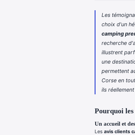
Les témoignag
choix d'un h
camping pre
recherche d'a
illustrent pa
une destinati
permettent au
Corse
en tout
ils réellemen
Pourquoi les 
Un accueil et des
Les
avis clients