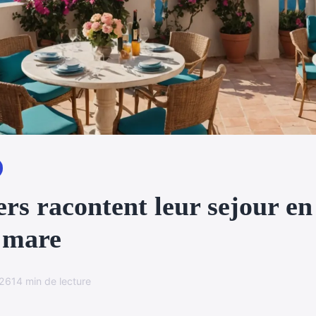
rs racontent leur sejour en 
i mare
026
14 min de lecture