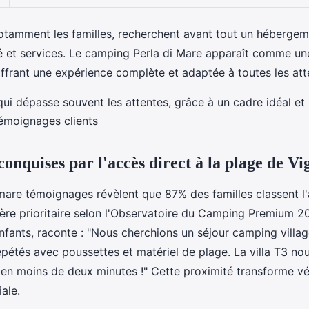
notamment les familles, recherchent avant tout un héberge
é et services. Le camping Perla di Mare apparaît comme un
offrant une expérience complète et adaptée à toutes les att
ui dépasse souvent les attentes, grâce à un cadre idéal et 
Témoignages clients
conquises par l'accès direct à la plage de Vi
i mare témoignages révèlent que 87% des familles classent l'
re prioritaire selon l'Observatoire du Camping Premium 20
fants, raconte : "Nous cherchions un séjour camping villag
 répétés avec poussettes et matériel de plage. La villa T3 no
e en moins de deux minutes !" Cette proximité transforme v
iale.