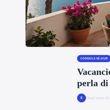
CONSEILS SÉJOUR
Vacancie
perla d
E
Elise
2 mars 2