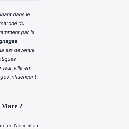
inant dans le
 marché du
tamment par la
oignages
cia est devenue
ntiques
r leur
villa en
nages
influencent-
di Mare ?
té de l'accueil au