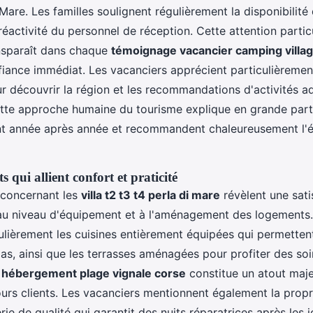
Mare. Les familles soulignent régulièrement la disponibilité 
 réactivité du personnel de réception. Cette attention partic
ansparaît dans chaque
témoignage vacancier camping villa
iance immédiat. Les vacanciers apprécient particulièrement
r découvrir la région et les recommandations d'activités 
ette approche humaine du tourisme explique en grande part
ent année après année et recommandent chaleureusement l'é
 qui allient confort et praticité
concernant les
villa t2 t3 t4 perla di mare
révèlent une sati
au niveau d'équipement et à l'aménagement des logements. 
ulièrement les cuisines entièrement équipées qui permetten
pas, ainsi que les terrasses aménagées pour profiter des soi
a
hébergement plage vignale corse
constitue un atout maje
rs clients. Les vacanciers mentionnent également la propr
iterie de qualité qui garantit des nuits réparatrices après les