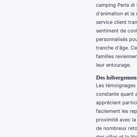
camping Perla di 
d'animation et la
service client tr
sentiment de conf
personnalisés pou
tranche d'âge. C
familles revienn
leur entourage.
Des hébergements
Les témoignages 
constante quant 
apprécient partic
facilement les re
proximité avec l
de nombreux retou
des villas et la l