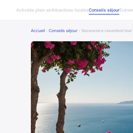
Activités plein air
Attractions locales
Conseils séjour
Événem
Accueil
›
Conseils séjour
›
Vacanciers racontent leur 