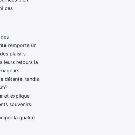
oi ces
 des
rse
remporte un
es plaisirs
 leurs retours la
s-nageurs.
de détente, tandis
ité
r et explique
ents souvenirs.
ciper la qualité