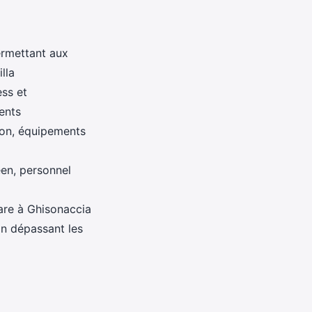
ermettant aux
lla
ss et
ents
ion, équipements
éen, personnel
are à Ghisonaccia
n dépassant les