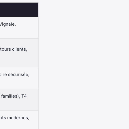
Vignale,
ours clients,
ire sécurisée,
familles), T4
ents modernes,