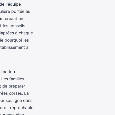
de l'équipe
ulière portée au
ge
, créant un
 les conseils
adaptées à chaque
ie pourquoi les
tablissement à
sfaction
Les familles
t de préparer
rées corses. La
ur souligné dans
eté irréprochable
 journées bien