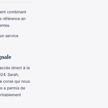
ment combinant
e référence en
entes.
un service
gnale
accès direct à la
24. Sarah,
e corse qui nous
us a permis de
éritablement